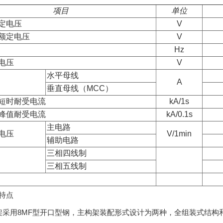
项目
单位
定电压
V
额定电压
V
Hz
电压
V
水平母线
A
垂直母线（MCC）
短时耐受电流
kA/1s
峰值耐受电流
kA/0.1s
主电路
电压
V/1min
辅助电路
三相四线制
三相五线制
特点
构架采用8MF型开口型钢，主构架装配形式设计为两种，全组装式结