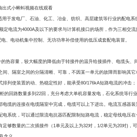
压抽出式小蝌蚪视频在线观看
置适用于发电厂、石油、化工、冶金、纺织、高层建筑等行业的配电系
）,额定电流为4000A及以下的要求与计算机接口的场所，作为三相交流频率为
配电、电动机集中控制、无功功率补偿使用的低压成套配电装冒。
件的热容量，较大幅度的降低由于转接件的温升给接插件、电缆头、
元之间、隔室之间的分隔清晰、可靠，不因某一单元的故障而影响其它
式排列使装置的动、热稳定性好，能承受80/176kA短路电流的冲击；
柜单柜的回路数量多到22回，充分考虑大单机容量发电，石化系统等行
外部电缆的连接在电缆隔室中完成，电缆可以上下进出。电流互感器装
源配电系统，可以通过限流电抗器匹配限制短路电流，稳定母线电压
有足够数量的二次插接件（1单元及以上为32对，1/2单元为20对
及含义