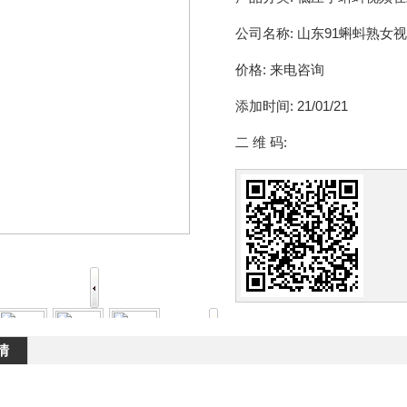
公司名称:
山东91蝌蚪熟女
价格:
来电咨询
添加时间:
21/01/21
二 维 码:
情