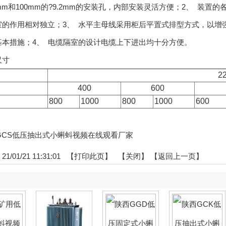
mm和100mm的?9.2mm的安装孔，内部安装灵活方便；2、 装
室的作用相对独立；3、 水平主母线采用柜后平置式排型方式，以增
基本措施；4、 电缆隔室的设计电缆上下进出均十分方便。
尺寸
）
2
）
400
600
）
800
1000
800
1000
600
陕西GCS低压抽出式小蝌蚪视频在线观看厂家
/01/21 11:31:01 【
打印此页
】 【
关闭
】
【返回上一页】