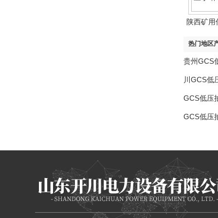
陕西矿用
蚪视频
热门地区
贵州GC
川GCS
GCS低
GCS低