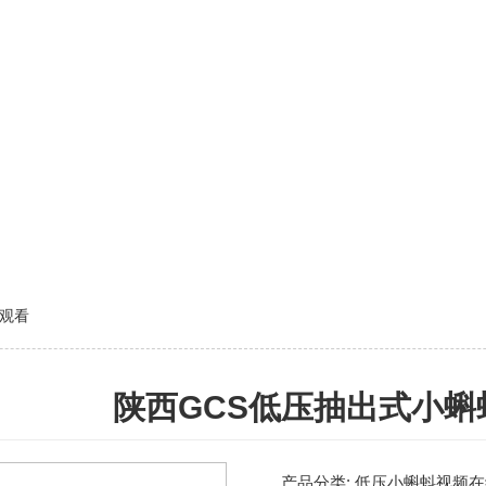
观看
陕西GCS低压抽出式小
产品分类:
低压小蝌蚪视频在