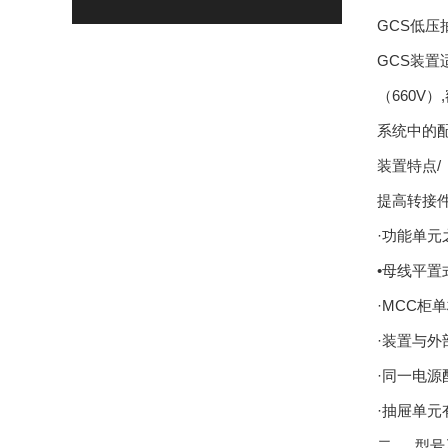
GCS低
GCS装
（660V
系统中的
装置特点/
提高转接
·功能单
•母线平置
·MCC
·装置与
·同一电
·抽屉单元
二、 型号